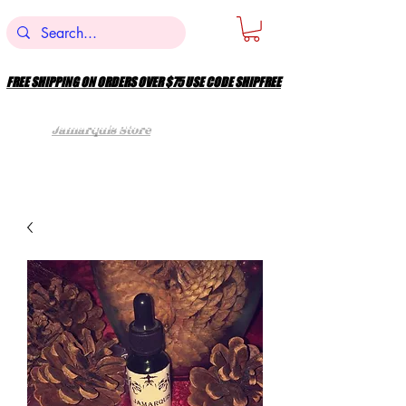
FREE SHIPPING ON ORDERS OVER $75 USE CODE SHIPFREE
FREE SHIPPING ON ORDERS OVER $75 USE CODE SHIPFREE
Jamarquis Store